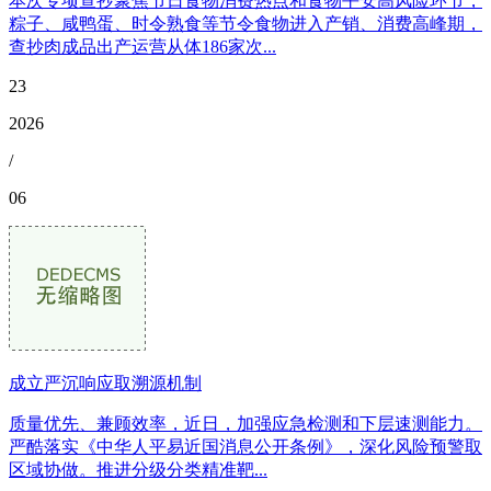
本次专项查抄聚焦节日食物消费热点和食物平安高风险环节，
粽子、咸鸭蛋、时令熟食等节令食物进入产销、消费高峰期，
查抄肉成品出产运营从体186家次...
23
2026
/
06
成立严沉响应取溯源机制
质量优先、兼顾效率，近日，加强应急检测和下层速测能力。
严酷落实《中华人平易近国消息公开条例》，深化风险预警取
区域协做。推进分级分类精准靶...