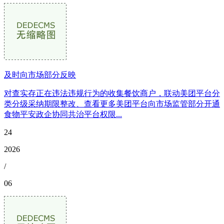
及时向市场部分反映
对查实存正在违法违规行为的收集餐饮商户，联动美团平台分
类分级采纳期限整改、查看更多美团平台向市场监管部分开通
食物平安政企协同共治平台权限...
24
2026
/
06