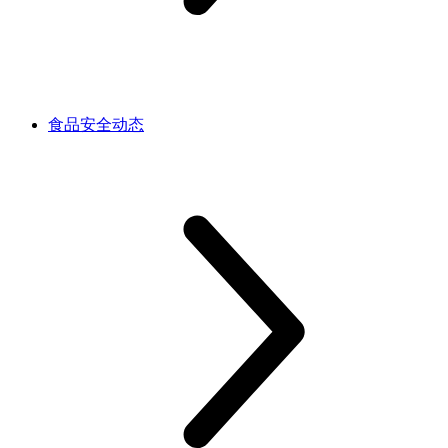
食品安全动态