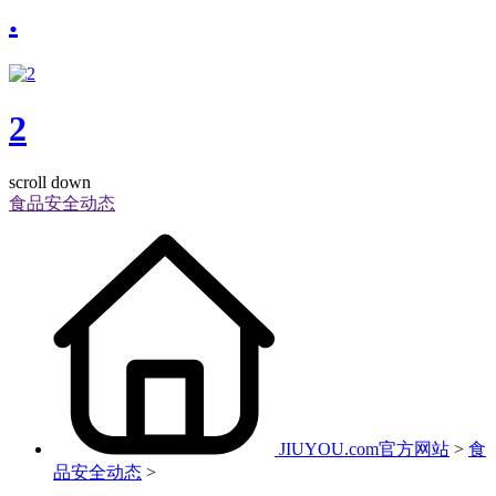
.
2
scroll down
食品安全动态
JIUYOU.com官方网站
>
食
品安全动态
>