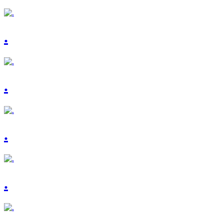
.
.
.
.