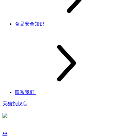
食品安全知识
联系我们
天猫旗舰店
..