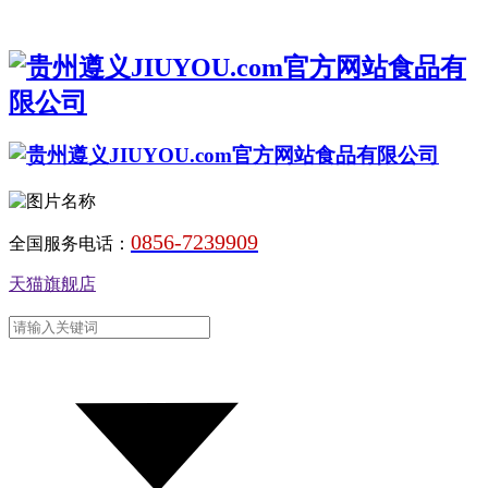
0856-7239909
全国服务电话：
天猫旗舰店